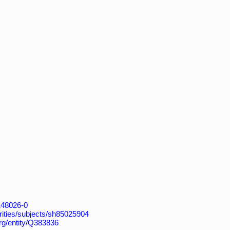
4148026-0
horities/subjects/sh85025904
org/entity/Q383836