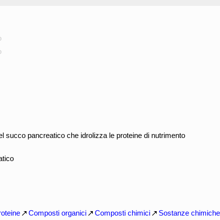
o
o
el succo pancreatico che idrolizza le proteine di nutrimento
atico
roteine
Composti organici
Composti chimici
Sostanze chimiche