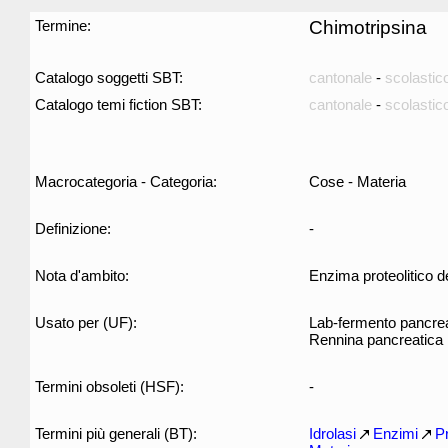
Termine:
Chimotripsina
Catalogo soggetti SBT:
cantonale
-
scolastic
Catalogo temi fiction SBT:
cantonale
-
scolastic
Macrocategoria - Categoria:
Cose - Materia
Definizione:
-
Nota d'ambito:
Enzima proteolitico d
Usato per (UF):
Lab-fermento pancre
Rennina pancreatica
Termini obsoleti (HSF):
-
Termini più generali (BT):
Idrolasi
Enzimi
P