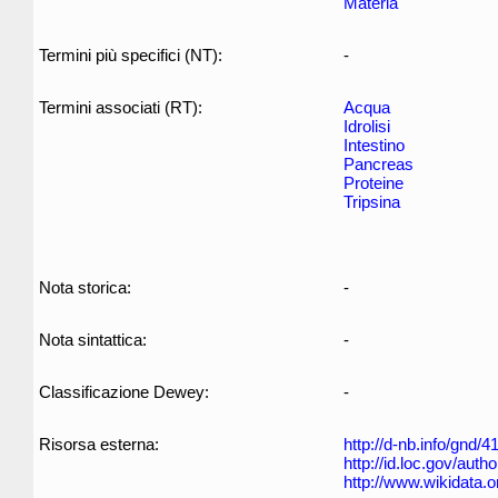
Materia
Termini più specifici (NT):
-
Termini associati (RT):
Acqua
Idrolisi
Intestino
Pancreas
Proteine
Tripsina
Nota storica:
-
Nota sintattica:
-
Classificazione Dewey:
-
Risorsa esterna:
http://d-nb.info/gnd/
http://id.loc.gov/aut
http://www.wikidata.