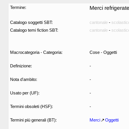
Termine:
Merci refrigerat
Catalogo soggetti SBT:
cantonale
-
scolastic
Catalogo temi fiction SBT:
cantonale
-
scolastic
Macrocategoria - Categoria:
Cose - Oggetti
Definizione:
-
Nota d'ambito:
-
Usato per (UF):
-
Termini obsoleti (HSF):
-
Termini più generali (BT):
Merci
Oggetti