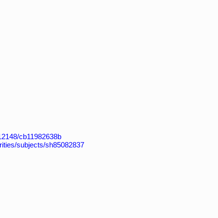
k:/12148/cb11982638b
horities/subjects/sh85082837