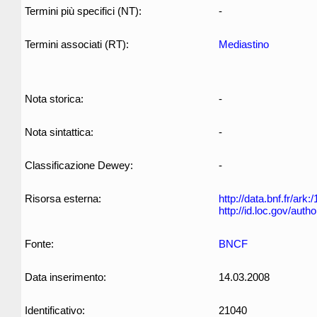
Termini più specifici (NT):
-
Termini associati (RT):
Mediastino
Nota storica:
-
Nota sintattica:
-
Classificazione Dewey:
-
Risorsa esterna:
http://data.bnf.fr/ar
http://id.loc.gov/aut
Fonte:
BNCF
Data inserimento:
14.03.2008
Identificativo:
21040