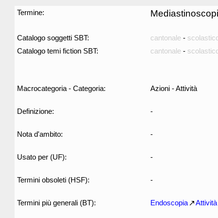
Termine:
Mediastinoscop
Catalogo soggetti SBT:
cantonale
-
scolastic
Catalogo temi fiction SBT:
cantonale
-
scolastic
Macrocategoria - Categoria:
Azioni - Attività
Definizione:
-
Nota d'ambito:
-
Usato per (UF):
-
Termini obsoleti (HSF):
-
Termini più generali (BT):
Endoscopia
Attività