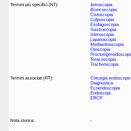
Termini più specifici (NT):
Artroscopia
Broncoscopia
Cistoscopia
Colposcopia
Esofagoscopia
Gastroscopia
Isteroscopia
Laparoscopia
Mediastinoscopia
Otoscopia
Proctosigmoidoscopi
Toracoscopia
Tracheoscopia
Termini associati (RT):
Chirurgia endoscopi
Diagnostica
Ecoendoscopia
Endoscopi
ERCP
Nota storica:
-