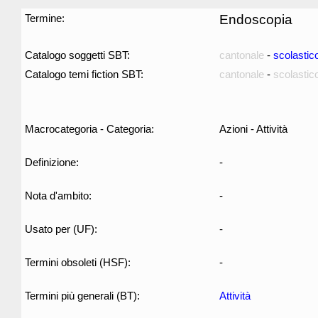
Termine:
Endoscopia
Catalogo soggetti SBT:
cantonale
-
scolastic
Catalogo temi fiction SBT:
cantonale
-
scolastic
Macrocategoria - Categoria:
Azioni - Attività
Definizione:
-
Nota d'ambito:
-
Usato per (UF):
-
Termini obsoleti (HSF):
-
Termini più generali (BT):
Attività