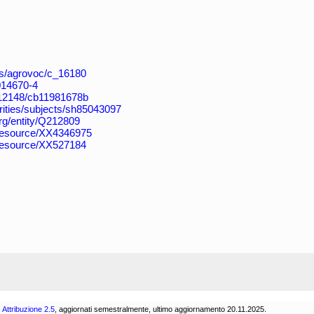
aos/agrovoc/c_16180
4014670-4
k:/12148/cb11981678b
horities/subjects/sh85043097
org/entity/Q212809
/resource/XX4346975
/resource/XX527184
Attribuzione 2.5
, aggiornati semestralmente, ultimo aggiornamento 20.11.2025.