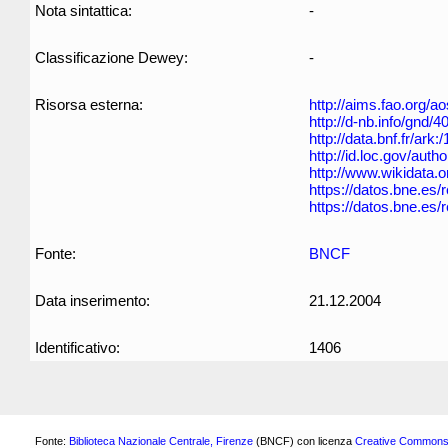
Nota sintattica:
-
Classificazione Dewey:
-
Risorsa esterna:
http://aims.fao.org/
http://d-nb.info/gnd/
http://data.bnf.fr/ar
http://id.loc.gov/aut
http://www.wikidata.
https://datos.bne.es
https://datos.bne.es
Fonte:
BNCF
Data inserimento:
21.12.2004
Identificativo:
1406
Fonte:
Biblioteca Nazionale Centrale, Firenze
(BNCF) con licenza
Creative Commons 