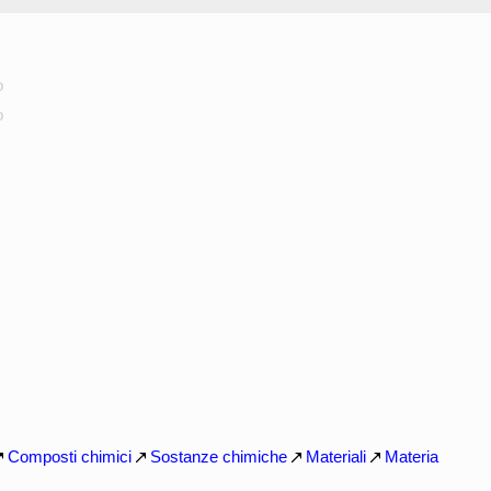
o
o
Composti chimici
Sostanze chimiche
Materiali
Materia