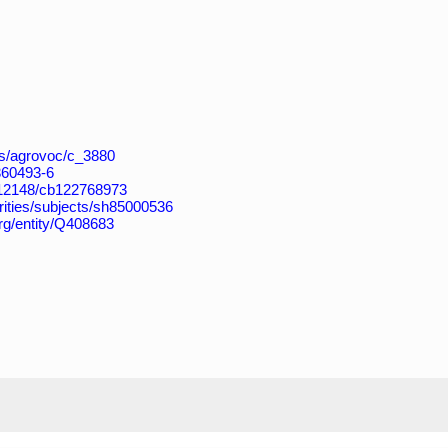
aos/agrovoc/c_3880
4360493-6
k:/12148/cb122768973
horities/subjects/sh85000536
org/entity/Q408683