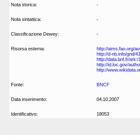
Nota storica:
-
Nota sintattica:
-
Classificazione Dewey:
-
Risorsa esterna:
http://aims.fao.org/
http://d-nb.info/gnd/
http://data.bnf.fr/ar
http://id.loc.gov/aut
http://www.wikidata.
Fonte:
BNCF
Data inserimento:
04.10.2007
Identificativo:
18053