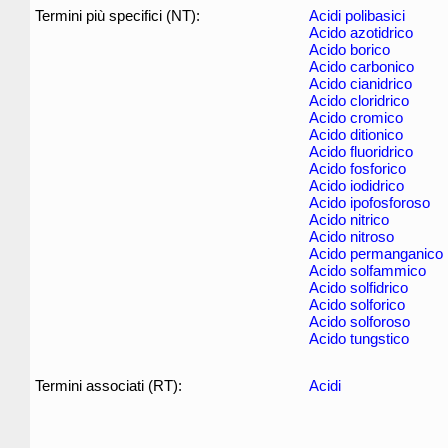
Termini più specifici (NT):
Acidi polibasici
Acido azotidrico
Acido borico
Acido carbonico
Acido cianidrico
Acido cloridrico
Acido cromico
Acido ditionico
Acido fluoridrico
Acido fosforico
Acido iodidrico
Acido ipofosforoso
Acido nitrico
Acido nitroso
Acido permanganico
Acido solfammico
Acido solfidrico
Acido solforico
Acido solforoso
Acido tungstico
Termini associati (RT):
Acidi