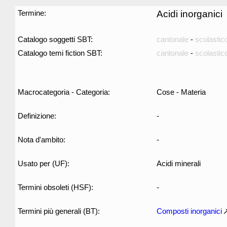
Termine:
Acidi inorganici
Catalogo soggetti SBT:
cantonale
-
scolastic
Catalogo temi fiction SBT:
cantonale
-
scolastic
Macrocategoria - Categoria:
Cose - Materia
Definizione:
-
Nota d'ambito:
-
Usato per (UF):
Acidi minerali
Termini obsoleti (HSF):
-
Termini più generali (BT):
Composti inorganici