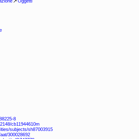
azione
Oggetti
e
188225-8
k:/12148/cb11944610m
orities/subjects/sh87003915
u/aat/300028692