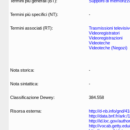
Termini più generali (BT):
Supporti di memorizz
Termini più specifici (NT):
-
Termini associati (RT):
Trasmissioni televisiv
Videoregistratori
Videoregistrazioni
Videoteche
Videoteche (Negozi)
Nota storica:
-
Nota sintattica:
-
Classificazione Dewey:
384.558
Risorsa esterna:
http://d-nb.info/gnd/4
http://data.bnf.fr/ar
http://id.loc.gov/auth
http://vocab.getty.ed