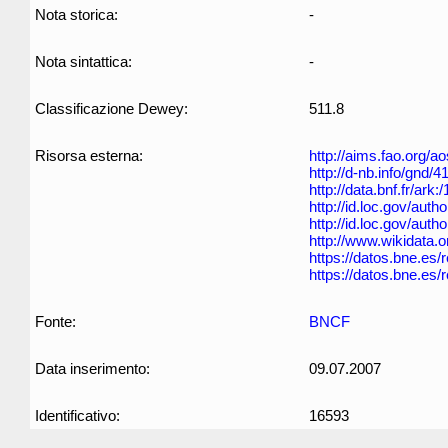
Nota storica:
-
Nota sintattica:
-
Classificazione Dewey:
511.8
Risorsa esterna:
http://aims.fao.org/
http://d-nb.info/gnd/
http://data.bnf.fr/ar
http://id.loc.gov/aut
http://id.loc.gov/aut
http://www.wikidata.
https://datos.bne.es
https://datos.bne.es
Fonte:
BNCF
Data inserimento:
09.07.2007
Identificativo:
16593