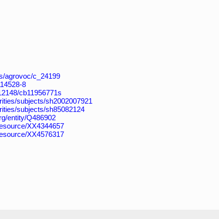
aos/agrovoc/c_24199
4114528-8
k:/12148/cb11956771s
horities/subjects/sh2002007921
horities/subjects/sh85082124
org/entity/Q486902
/resource/XX4344657
/resource/XX4576317