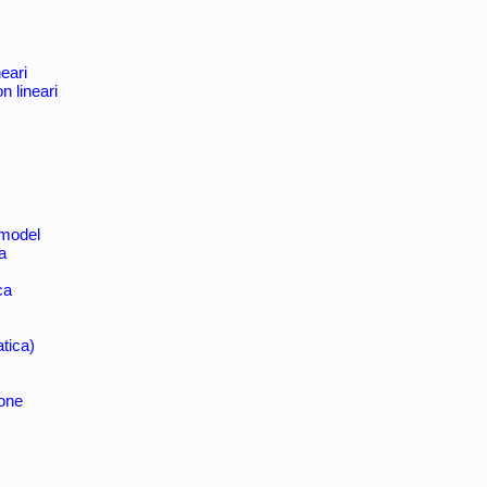
eari
n lineari
 model
a
ca
tica)
ione