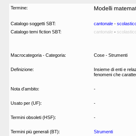
Termine:
Modelli matemat
Catalogo soggetti SBT:
cantonale
-
scolastic
Catalogo temi fiction SBT:
cantonale
-
scolastic
Macrocategoria - Categoria:
Cose - Strumenti
Definizione:
Insieme di enti e rel
fenomeni che caratte
Nota d'ambito:
-
Usato per (UF):
-
Termini obsoleti (HSF):
-
Termini più generali (BT):
Strumenti