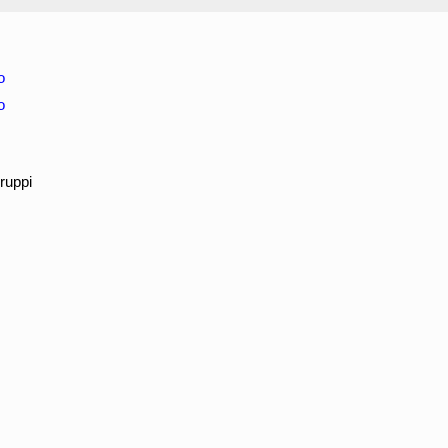
o
o
ruppi