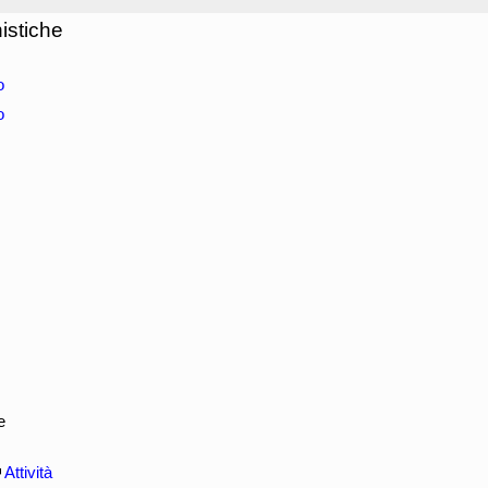
istiche
o
o
e
Attività