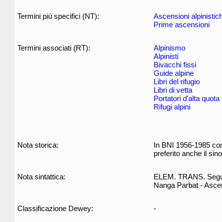
Termini più specifici (NT):
Ascensioni alpinistich
Prime ascensioni
Termini associati (RT):
Alpinismo
Alpinisti
Bivacchi fissi
Guide alpine
Libri del rifugio
Libri di vetta
Portatori d'alta quota
Rifugi alpini
Nota storica:
In BNI 1956-1985 com
preferito anche il sin
Nota sintattica:
ELEM. TRANS. Segue i 
Nanga Parbat - Ascens
Classificazione Dewey:
-