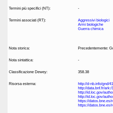
Termini più specifici (NT):
-
Termini associati (RT):
Aggressivi biologici
Armi biologiche
Guerra chimica
Nota storica:
Precedentemente: Gue
Nota sintattica:
-
Classificazione Dewey:
358.38
Risorsa esterna:
http://d-nb.info/gnd/
http://data.bnf.fr/ar
http://id.loc.gov/aut
http://id.loc.gov/aut
https://datos.bne.es
https://datos.bne.es