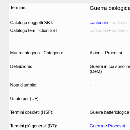
Termine:
Guerra biologic
Catalogo soggetti SBT:
cantonale
-
scolastic
Catalogo temi fiction SBT:
cantonale
-
scolastic
Macrocategoria - Categoria:
Azioni - Processi
Definizione:
Guerra in cui sono imp
(DeM)
Nota d'ambito:
-
Usato per (UF):
-
Termini obsoleti (HSF):
Guerra batteriologica
Termini più generali (BT):
Guerra
Processi