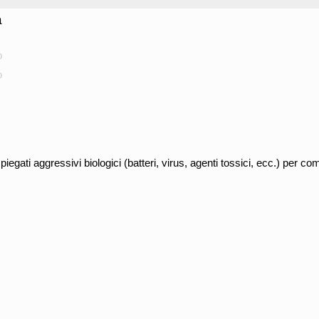
a
o
o
iegati aggressivi biologici (batteri, virus, agenti tossici, ecc.) per co