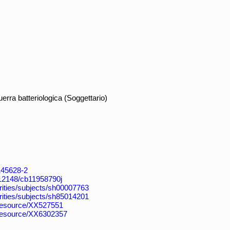
rra batteriologica (Soggettario)
4145628-2
k:/12148/cb11958790j
horities/subjects/sh00007763
horities/subjects/sh85014201
/resource/XX527551
/resource/XX6302357