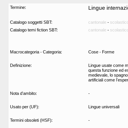
Termine:
Lingue internazi
Catalogo soggetti SBT:
cantonale
-
scolastic
Catalogo temi fiction SBT:
cantonale
-
scolastic
Macrocategoria - Categoria:
Cose - Forme
Definizione:
Lingue usate come mez
questa funzione ed ess
medievale, lo spagnolo
artificiali come l'esp
Nota d'ambito:
-
Usato per (UF):
Lingue universali
Termini obsoleti (HSF):
-