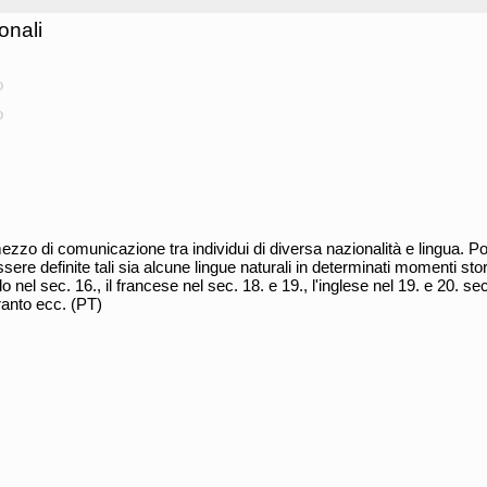
onali
o
o
zo di comunicazione tra individui di diversa nazionalità e lingua. P
ere definite tali sia alcune lingue naturali in determinati momenti storic
 nel sec. 16., il francese nel sec. 18. e 19., l'inglese nel 19. e 20. sec
eranto ecc. (PT)