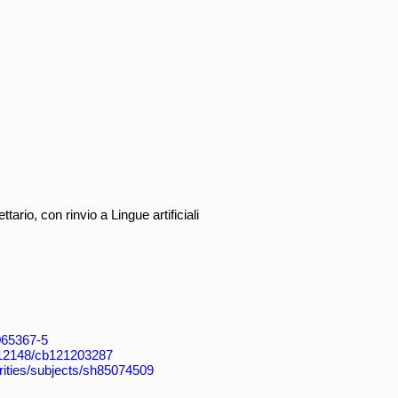
tario, con rinvio a Lingue artificiali
4065367-5
k:/12148/cb121203287
horities/subjects/sh85074509