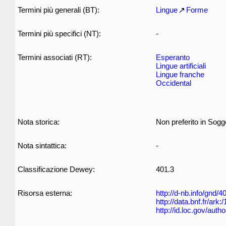
Termini più generali (BT):
Lingue
Forme
Termini più specifici (NT):
-
Termini associati (RT):
Esperanto
Lingue artificiali
Lingue franche
Occidental
Nota storica:
Non preferito in Sogget
Nota sintattica:
-
Classificazione Dewey:
401.3
Risorsa esterna:
http://d-nb.info/gnd/
http://data.bnf.fr/ar
http://id.loc.gov/aut