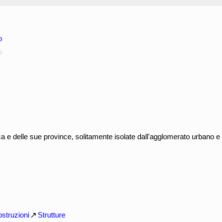
o
o
ca e delle sue province, solitamente isolate dall'agglomerato urbano 
struzioni
Strutture