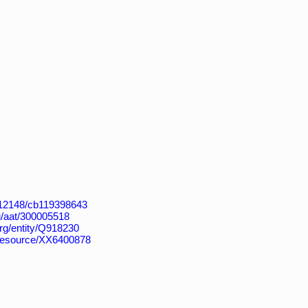
k:/12148/cb119398643
du/aat/300005518
org/entity/Q918230
s/resource/XX6400878