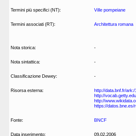
Termini più specifici (NT):
Ville pompeiane
Termini associati (RT):
Architettura romana
Nota storica:
-
Nota sintattica:
-
Classificazione Dewey:
-
Risorsa esterna:
http://data.bnf.fr/ar
http://vocab.getty.e
http://www.wikidata.
https://datos.bne.e
Fonte:
BNCF
Data inserimento:
09.02.2006