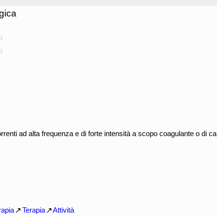
gica
o
o
orrenti ad alta frequenza e di forte intensità a scopo coagulante o di c
rapia
Terapia
Attività