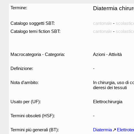
Termine:
Diatermia chirur
Catalogo soggetti SBT:
cantonale
-
scolastic
Catalogo temi fiction SBT:
cantonale
-
scolastic
Macrocategoria - Categoria:
Azioni - Attività
Definizione:
-
Nota d'ambito:
In chirurgia, uso di c
dieresi dei tessuti
Usato per (UF):
Elettrochirurgia
Termini obsoleti (HSF):
-
Termini più generali (BT):
Diatermia
Elettrote