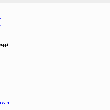
o
o
ruppi
rsone