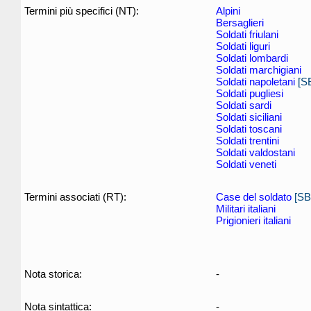
Termini più specifici (NT):
Alpini
Bersaglieri
Soldati friulani
Soldati liguri
Soldati lombardi
Soldati marchigiani
Soldati napoletani
[S
Soldati pugliesi
Soldati sardi
Soldati siciliani
Soldati toscani
Soldati trentini
Soldati valdostani
Soldati veneti
Termini associati (RT):
Case del soldato
[SB
Militari italiani
Prigionieri italiani
Nota storica:
-
Nota sintattica:
-