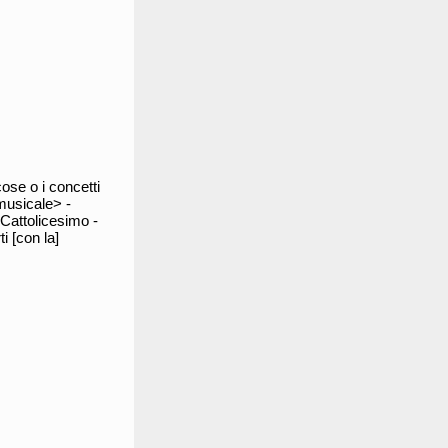
ose o i concetti
 musicale> -
 Cattolicesimo -
i [con la]