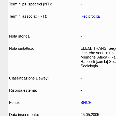
Termini più specifici (NT):
-
Termini associati (RT):
Reciprocità
Nota storica:
-
Nota sintattica:
ELEM. TRANS. Segue ed
ecc. che sono in rela
Memorie; Africa - Rapp
Rapporti [con la] Soci
Sociologia
Classificazione Dewey:
-
Risorsa esterna:
-
Fonte:
BNCF
Data inserimento:
25.05.2005