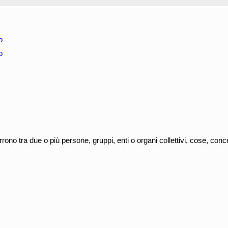
o
o
rono tra due o più persone, gruppi, enti o organi collettivi, cose, conce