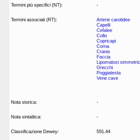
Termini più specifici (NT):
-
Termini associati (RT):
Arterie carotidee
Capelli
Cefalee
Collo
Copricapi
Corna
Cranio
Faccia
Lipomatosi simmetric
Orecchi
Poggiatesta
Vene cave
Nota storica:
-
Nota sintattica:
-
Classificazione Dewey:
591.44