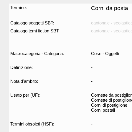
Termine:
Corni da posta
Catalogo soggetti SBT:
cantonale
-
scolastic
Catalogo temi fiction SBT:
cantonale
-
scolastic
Macrocategoria - Categoria:
Cose - Oggetti
Definizione:
-
Nota d'ambito:
-
Usato per (UF):
Cornette da postiglio
Cornette di postiglion
Corni di postiglione
Corni postali
Termini obsoleti (HSF):
-