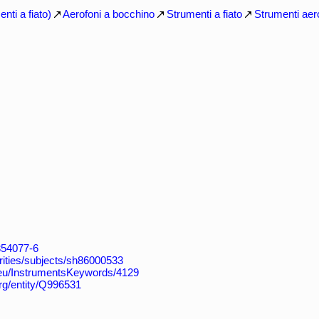
nti a fiato)
Aerofoni a bocchino
Strumenti a fiato
Strumenti aer
4354077-6
horities/subjects/sh86000533
eu/InstrumentsKeywords/4129
org/entity/Q996531