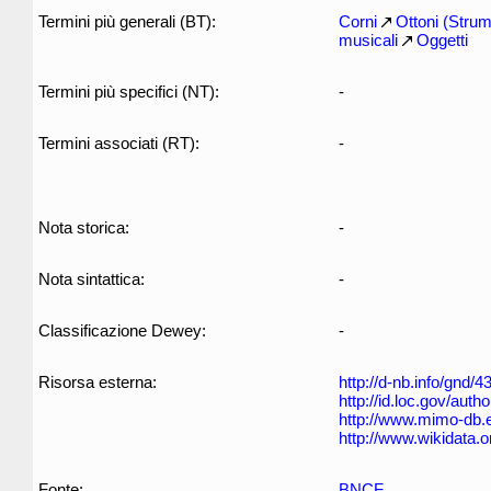
Termini più generali (BT):
Corni
Ottoni (Strume
musicali
Oggetti
Termini più specifici (NT):
-
Termini associati (RT):
-
Nota storica:
-
Nota sintattica:
-
Classificazione Dewey:
-
Risorsa esterna:
http://d-nb.info/gnd/
http://id.loc.gov/aut
http://www.mimo-db.
http://www.wikidata.
Fonte:
BNCF