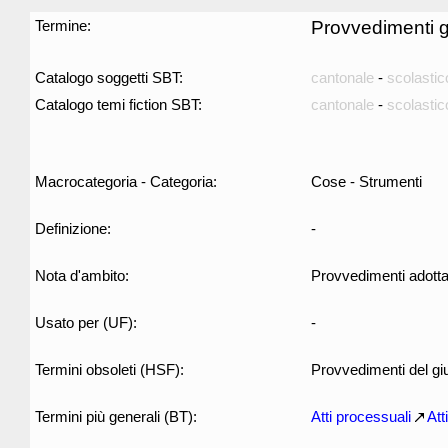
Termine:
Provvedimenti gi
Catalogo soggetti SBT:
cantonale
-
scolastic
Catalogo temi fiction SBT:
cantonale
-
scolastic
Macrocategoria - Categoria:
Cose - Strumenti
Definizione:
-
Nota d'ambito:
Provvedimenti adottati
Usato per (UF):
-
Termini obsoleti (HSF):
Provvedimenti del gi
Termini più generali (BT):
Atti processuali
Att