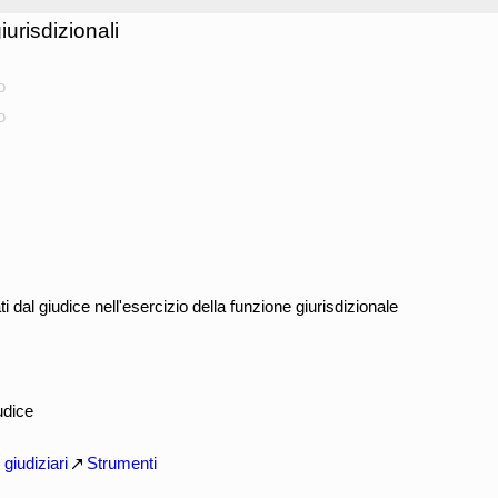
urisdizionali
o
o
 dal giudice nell'esercizio della funzione giurisdizionale
udice
i giudiziari
Strumenti