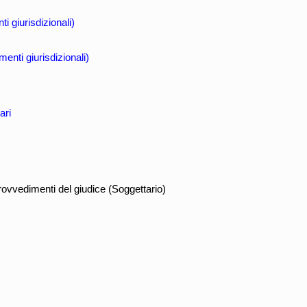
i giurisdizionali)
nti giurisdizionali)
ari
vvedimenti del giudice (Soggettario)