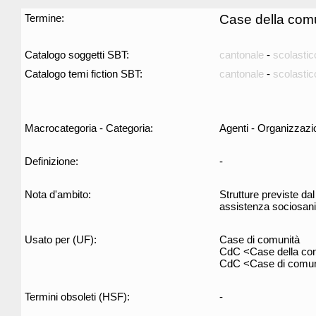
Termine:
Case della com
Catalogo soggetti SBT:
cantonale
-
scolastic
Catalogo temi fiction SBT:
cantonale
-
scolastic
Macrocategoria - Categoria:
Agenti - Organizzazi
Definizione:
-
Nota d'ambito:
Strutture previste da
assistenza sociosanita
Usato per (UF):
Case di comunità
CdC <Case della co
CdC <Case di comun
Termini obsoleti (HSF):
-