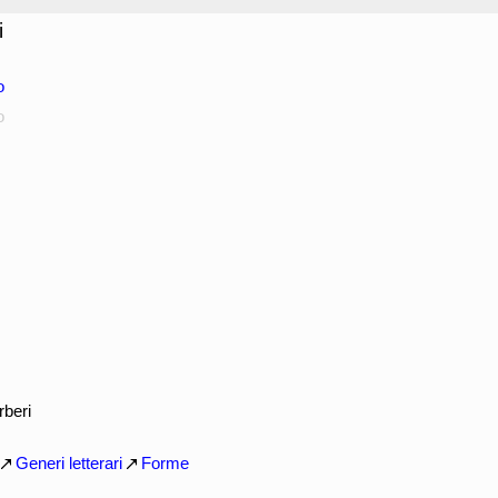
i
o
o
rberi
Generi letterari
Forme