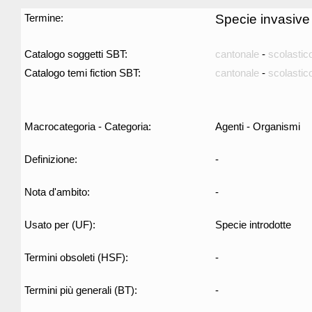
Termine:
Specie invasive
Catalogo soggetti SBT:
cantonale
-
scolastic
Catalogo temi fiction SBT:
cantonale
-
scolastic
Macrocategoria - Categoria:
Agenti - Organismi
Definizione:
-
Nota d'ambito:
-
Usato per (UF):
Specie introdotte
Termini obsoleti (HSF):
-
Termini più generali (BT):
-