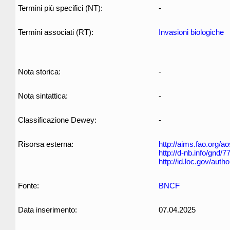
Termini più specifici (NT):
-
Termini associati (RT):
Invasioni biologiche
Nota storica:
-
Nota sintattica:
-
Classificazione Dewey:
-
Risorsa esterna:
http://aims.fao.org/
http://d-nb.info/gnd/
http://id.loc.gov/aut
Fonte:
BNCF
Data inserimento:
07.04.2025