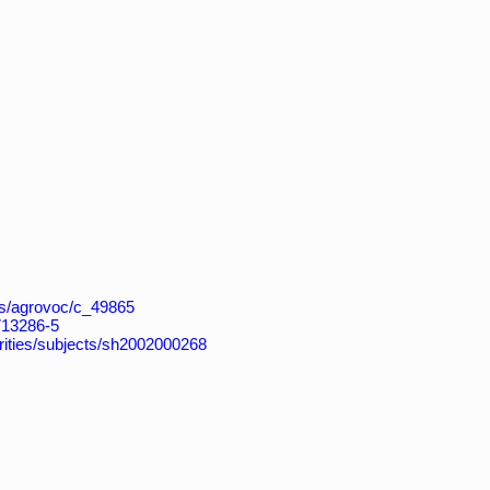
aos/agrovoc/c_49865
7713286-5
horities/subjects/sh2002000268