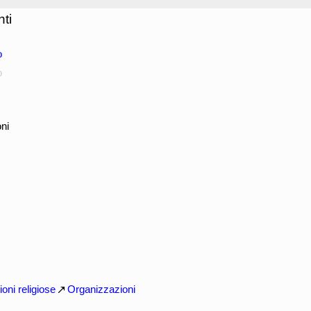
ti
o
o
ni
oni religiose
Organizzazioni