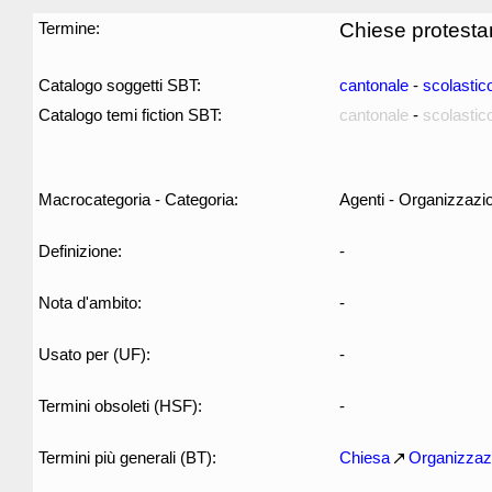
Termine:
Chiese protestan
Catalogo soggetti SBT:
cantonale
-
scolastic
Catalogo temi fiction SBT:
cantonale
-
scolastic
Macrocategoria - Categoria:
Agenti - Organizzazio
Definizione:
-
Nota d'ambito:
-
Usato per (UF):
-
Termini obsoleti (HSF):
-
Termini più generali (BT):
Chiesa
Organizzazi