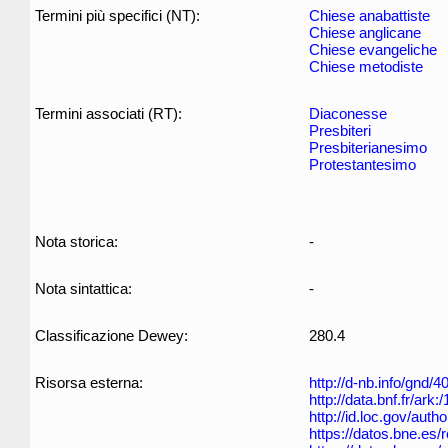
Termini più specifici (NT):
Chiese anabattiste
Chiese anglicane
Chiese evangeliche
Chiese metodiste
Termini associati (RT):
Diaconesse
Presbiteri
Presbiterianesimo
Protestantesimo
Nota storica:
-
Nota sintattica:
-
Classificazione Dewey:
280.4
Risorsa esterna:
http://d-nb.info/gnd/
http://data.bnf.fr/ar
http://id.loc.gov/aut
https://datos.bne.es