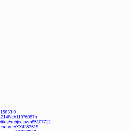
4015833-0
k:/12148/cb11976087n
horities/subjects/sh85107712
/resource/XX4353619