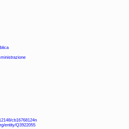
blica
mministrazione
k:/12148/cb16768124n
org/entity/Q3922055