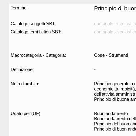
Termine:
Principio di bu
Catalogo soggetti SBT:
cantonale
-
scolastic
Catalogo temi fiction SBT:
cantonale
-
scolastic
Macrocategoria - Categoria:
Cose - Strumenti
Definizione:
-
Nota d'ambito:
Principio generale a c
economicità, rapidità
dell'attività amministr
Principio di buona a
Usato per (UF):
Buon andamento
Buon andamento dell
Principio del buon a
Principio di buon an