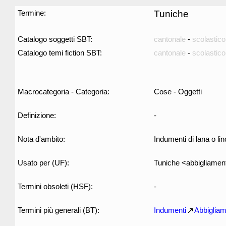
Termine:
Tuniche
Catalogo soggetti SBT:
cantonale
-
scolastico
Catalogo temi fiction SBT:
cantonale
-
scolastico
Macrocategoria - Categoria:
Cose - Oggetti
Definizione:
-
Nota d'ambito:
Indumenti di lana o lino
Usato per (UF):
Tuniche <abbigliamen
Termini obsoleti (HSF):
-
Termini più generali (BT):
Indumenti
Abbiglia