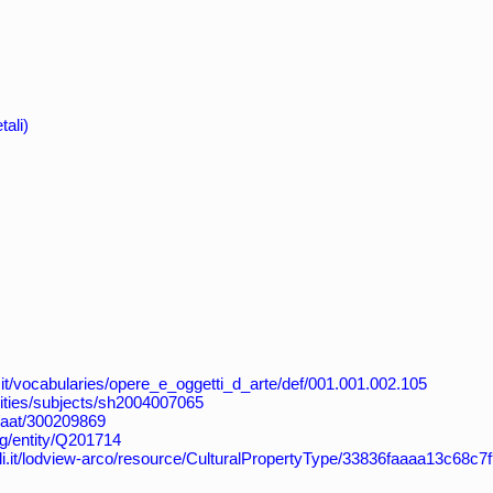
tali)
ali.it/vocabularies/opere_e_oggetti_d_arte/def/001.001.002.105
orities/subjects/sh2004007065
u/aat/300209869
rg/entity/Q201714
urali.it/lodview-arco/resource/CulturalPropertyType/33836faaaa13c68