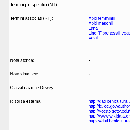
Termini più specifici (NT):
-
Termini associati (RT):
Abiti femminili
Abiti maschili
Lana
Lino (Fibre tessili vege
Vesti
Nota storica:
-
Nota sintattica:
-
Classificazione Dewey:
-
Risorsa esterna:
http://dati.benicultur
http://id.loc.gov/auth
http://vocab.getty.ed
http://www.wikidata.o
https://dati.benicult