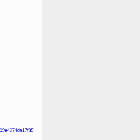
c7f99e4274da17f85