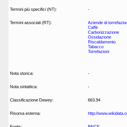
Termini più specifici (NT):
-
Termini associati (RT):
Aziende di torrefazio
Caffè
Carbonizzazione
Ossidazione
Riscaldamento
Tabacco
Torrefazioni
Nota storica:
-
Nota sintattica:
-
Classificazione Dewey:
663.94
Risorsa esterna:
http://www.wikidata.
Fonte:
BNCF