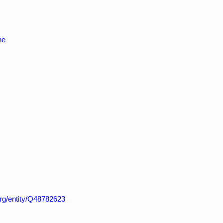
ne
org/entity/Q48782623