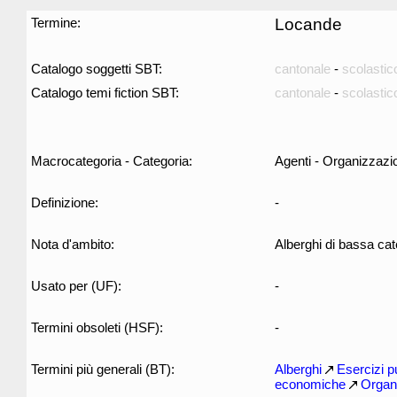
Termine:
Locande
Catalogo soggetti SBT:
cantonale
-
scolastic
Catalogo temi fiction SBT:
cantonale
-
scolastic
Macrocategoria - Categoria:
Agenti - Organizzazi
Definizione:
-
Nota d'ambito:
Alberghi di bassa cat
Usato per (UF):
-
Termini obsoleti (HSF):
-
Termini più generali (BT):
Alberghi
Esercizi p
economiche
Organ