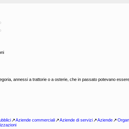
o
o
oni
egoria, annessi a trattorie o a osterie, che in passato potevano esser
ubblici
Aziende commerciali
Aziende di servizi
Aziende
Organ
izzazioni