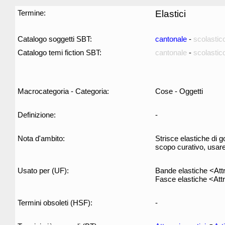
Termine:
Elastici
Catalogo soggetti SBT:
cantonale
-
scolastic
Catalogo temi fiction SBT:
cantonale
-
scolastic
Macrocategoria - Categoria:
Cose - Oggetti
Definizione:
-
Nota d'ambito:
Strisce elastiche di g
scopo curativo, usar
Usato per (UF):
Bande elastiche <Attr
Fasce elastiche <Attr
Termini obsoleti (HSF):
-