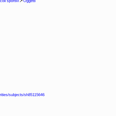
icoli sportivi
Oggetti
horities/subjects/sh85115646