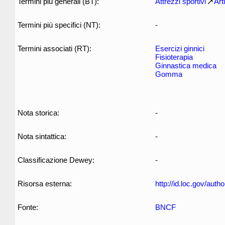
Termini più generali (BT):
Attrezzi sportivi
Art
Termini più specifici (NT):
-
Termini associati (RT):
Esercizi ginnici
Fisioterapia
Ginnastica medica
Gomma
Nota storica:
-
Nota sintattica:
-
Classificazione Dewey:
-
Risorsa esterna:
http://id.loc.gov/aut
Fonte:
BNCF