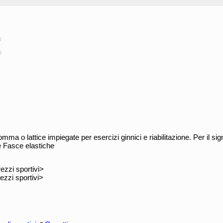
o
o
omma o lattice impiegate per esercizi ginnici e riabilitazione. Per il sig
e Fasce elastiche
ezzi sportivi>
ezzi sportivi>