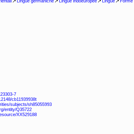
entali
Lingue germaniche
Lingue indoeuropee
Lingue
Forme
4123303-7
k:/12148/cb11939938t
horities/subjects/sh85055993
org/entity/Q35722
/resource/XX529188