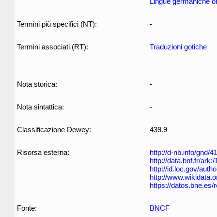
Lingue germaniche ori
Termini più specifici (NT):
-
Termini associati (RT):
Traduzioni gotiche
Nota storica:
-
Nota sintattica:
-
Classificazione Dewey:
439.9
Risorsa esterna:
http://d-nb.info/gnd/
http://data.bnf.fr/ar
http://id.loc.gov/aut
http://www.wikidata.
https://datos.bne.es
Fonte:
BNCF