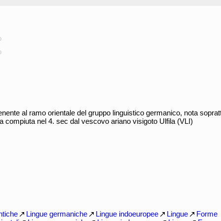
o
o
enente al ramo orientale del gruppo linguistico germanico, nota soprat
a compiuta nel 4. sec dal vescovo ariano visigoto Ulfila (VLI)
ntiche
Lingue germaniche
Lingue indoeuropee
Lingue
Forme