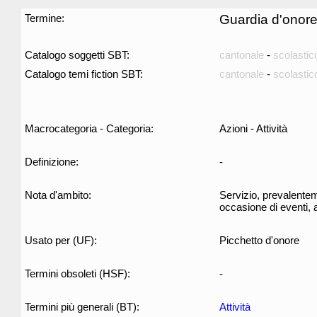
Termine:
Guardia d'onor
Catalogo soggetti SBT:
cantonale
-
scolastic
Catalogo temi fiction SBT:
cantonale
-
scolastic
Macrocategoria - Categoria:
Azioni - Attività
Definizione:
-
Nota d'ambito:
Servizio, prevalentem
occasione di eventi, 
Usato per (UF):
Picchetto d'onore
Termini obsoleti (HSF):
-
Termini più generali (BT):
Attività