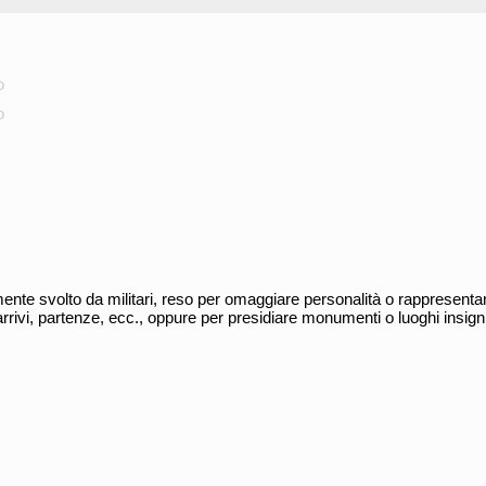
e
o
o
ente svolto da militari, reso per omaggiare personalità o rappresenta
arrivi, partenze, ecc., oppure per presidiare monumenti o luoghi insign