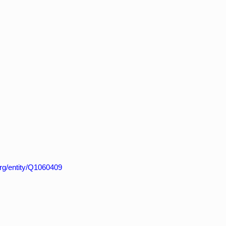
org/entity/Q1060409