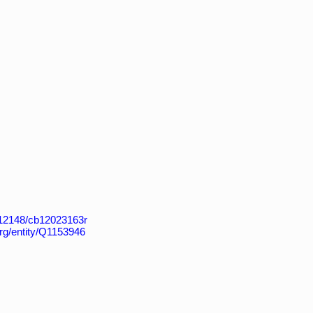
k:/12148/cb12023163r
org/entity/Q1153946