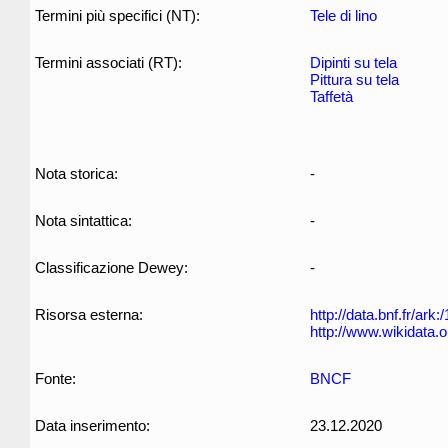
Termini più specifici (NT):
Tele di lino
Termini associati (RT):
Dipinti su tela
Pittura su tela
Taffetà
Nota storica:
-
Nota sintattica:
-
Classificazione Dewey:
-
Risorsa esterna:
http://data.bnf.fr/ar
http://www.wikidata.
Fonte:
BNCF
Data inserimento:
23.12.2020