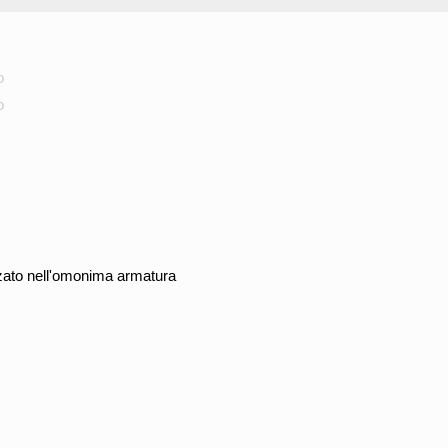
o
o
zzato nell'omonima armatura