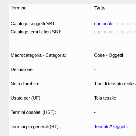
Termine:
Tela
Catalogo soggetti SBT:
cantonale
-
scolastic
Catalogo temi fiction SBT:
cantonale
-
scolastic
Macrocategoria - Categoria:
Cose - Oggetti
Definizione:
-
Nota d'ambito:
Tipo di tessuto reali
Usato per (UF):
Tela tessile
Termini obsoleti (HSF):
-
Termini più generali (BT):
Tessuti
Oggetti