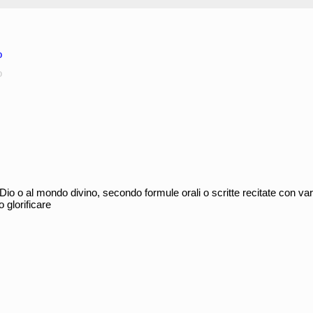
o
o
 a Dio o al mondo divino, secondo formule orali o scritte recitate con va
o glorificare