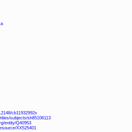
ca
k:/12148/cb11932992x
horities/subjects/sh85106113
org/entity/Q40953
/resource/XX525401