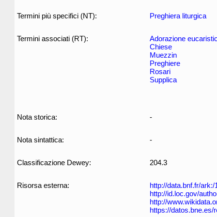
Termini più specifici (NT):
Preghiera liturgica
Termini associati (RT):
Adorazione eucaristi
Chiese
Muezzin
Preghiere
Rosari
Supplica
Nota storica:
-
Nota sintattica:
-
Classificazione Dewey:
204.3
Risorsa esterna:
http://data.bnf.fr/ar
http://id.loc.gov/aut
http://www.wikidata.
https://datos.bne.es