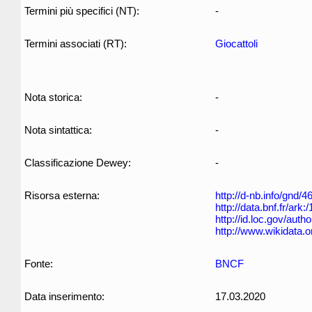
Termini più specifici (NT):
-
Termini associati (RT):
Giocattoli
Nota storica:
-
Nota sintattica:
-
Classificazione Dewey:
-
Risorsa esterna:
http://d-nb.info/gnd/
http://data.bnf.fr/ar
http://id.loc.gov/aut
http://www.wikidata.
Fonte:
BNCF
Data inserimento:
17.03.2020