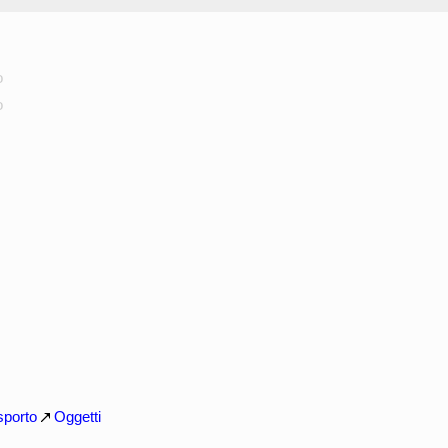
o
o
sporto
Oggetti