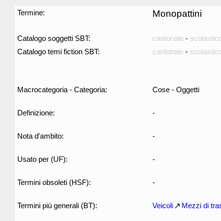
Termine:
Monopattini
Catalogo soggetti SBT:
cantonale
-
scolastic
Catalogo temi fiction SBT:
cantonale
-
scolastic
Macrocategoria - Categoria:
Cose - Oggetti
Definizione:
-
Nota d'ambito:
-
Usato per (UF):
-
Termini obsoleti (HSF):
-
Termini più generali (BT):
Veicoli
Mezzi di tra