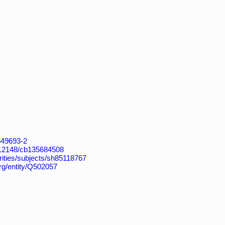
4649693-2
k:/12148/cb135684508
horities/subjects/sh85118767
org/entity/Q502057