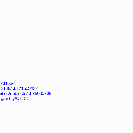
4523163-1
k:/12148/cb121509422
horities/subjects/sh85000706
rg/entity/Q1121