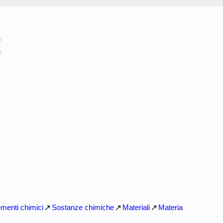
o
o
ementi chimici
Sostanze chimiche
Materiali
Materia