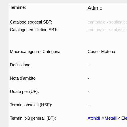
Termine:
Attinio
Catalogo soggetti SBT:
cantonale
-
scolastic
Catalogo temi fiction SBT:
cantonale
-
scolastic
Macrocategoria - Categoria:
Cose - Materia
Definizione:
-
Nota d'ambito:
-
Usato per (UF):
-
Termini obsoleti (HSF):
-
Termini più generali (BT):
Attinidi
Metalli
El