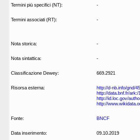
Termini più specifici (NT):
-
Termini associati (RT):
-
Nota storica:
-
Nota sintattica:
-
Classificazione Dewey:
669.2921
Risorsa esterna:
http://d-nb.info/gnd/
http://data.bnf.fr/ar
http://id.loc.gov/aut
http://www.wikidata.o
Fonte:
BNCF
Data inserimento:
09.10.2019