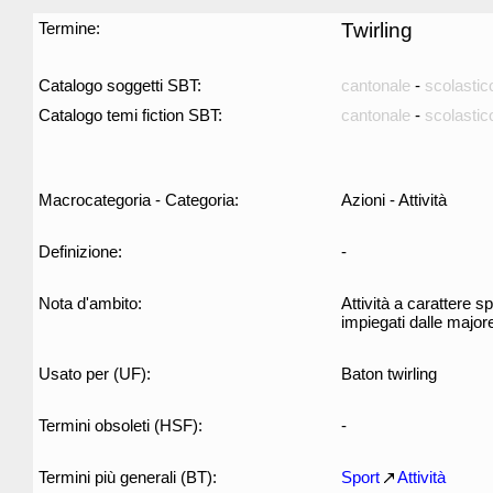
Termine:
Twirling
Catalogo soggetti SBT:
cantonale
-
scolastic
Catalogo temi fiction SBT:
cantonale
-
scolastic
Macrocategoria - Categoria:
Azioni - Attività
Definizione:
-
Nota d'ambito:
Attività a carattere s
impiegati dalle major
Usato per (UF):
Baton twirling
Termini obsoleti (HSF):
-
Termini più generali (BT):
Sport
Attività