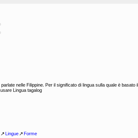
o
o
rlate nelle Filippine. Per il significato di lingua sulla quale è basato il
, usare Lingua tagalog
Lingue
Forme