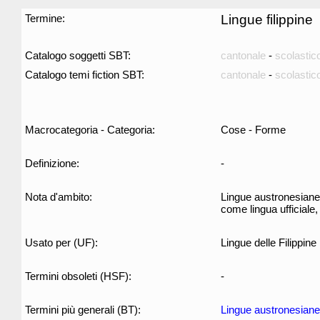
Termine:
Lingue filippine
Catalogo soggetti SBT:
cantonale
-
scolastic
Catalogo temi fiction SBT:
cantonale
-
scolastic
Macrocategoria - Categoria:
Cose - Forme
Definizione:
-
Nota d'ambito:
Lingue austronesiane pa
come lingua ufficiale
Usato per (UF):
Lingue delle Filippine
Termini obsoleti (HSF):
-
Termini più generali (BT):
Lingue austronesiane