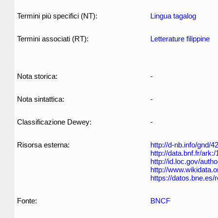
Termini più specifici (NT):
Lingua tagalog
Termini associati (RT):
Letterature filippine
Nota storica:
-
Nota sintattica:
-
Classificazione Dewey:
-
Risorsa esterna:
http://d-nb.info/gnd/
http://data.bnf.fr/ar
http://id.loc.gov/aut
http://www.wikidata.
https://datos.bne.es
Fonte:
BNCF