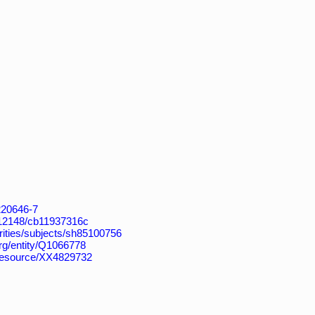
4220646-7
k:/12148/cb11937316c
horities/subjects/sh85100756
org/entity/Q1066778
/resource/XX4829732