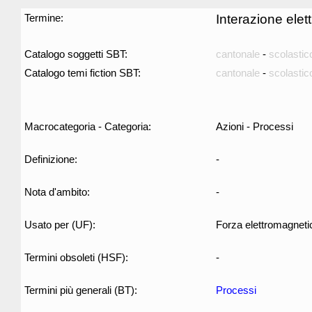
Termine:
Interazione ele
Catalogo soggetti SBT:
cantonale
-
scolastic
Catalogo temi fiction SBT:
cantonale
-
scolastic
Macrocategoria - Categoria:
Azioni - Processi
Definizione:
-
Nota d'ambito:
-
Usato per (UF):
Forza elettromagneti
Termini obsoleti (HSF):
-
Termini più generali (BT):
Processi