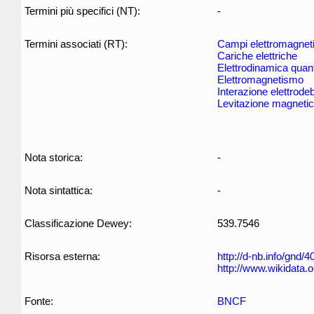
Termini più specifici (NT):
-
Termini associati (RT):
Campi elettromagneti
Cariche elettriche
Elettrodinamica quant
Elettromagnetismo
Interazione elettrode
Levitazione magneti
Nota storica:
-
Nota sintattica:
-
Classificazione Dewey:
539.7546
Risorsa esterna:
http://d-nb.info/gnd/
http://www.wikidata.
Fonte:
BNCF