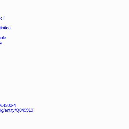
ci
istica
bole
ca
4014300-4
org/entity/Q849919