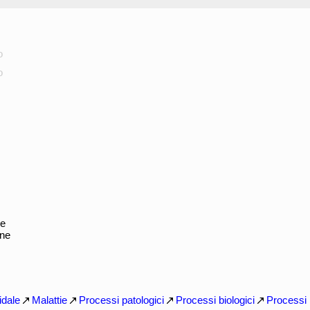
o
o
ne
ane
idale
Malattie
Processi patologici
Processi biologici
Processi