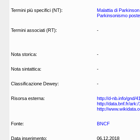
Termini più specifici (NT):
Malattia di Parkinson
Parkinsonismo posten
Termini associati (RT):
-
Nota storica:
-
Nota sintattica:
-
Classificazione Dewey:
-
Risorsa esterna:
http://d-nb.info/gnd/
http://data.bnf.fr/ar
http://www.wikidata.
Fonte:
BNCF
Data inserimento:
06.12.2018