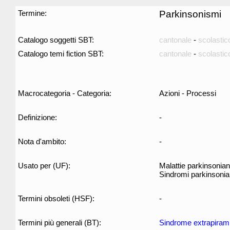
Termine:
Parkinsonismi
Catalogo soggetti SBT:
cantonale
-
scolastic
Catalogo temi fiction SBT:
cantonale
-
scolastic
Macrocategoria - Categoria:
Azioni - Processi
Definizione:
-
Nota d'ambito:
-
Usato per (UF):
Malattie parkinsonia
Sindromi parkinsoni
Termini obsoleti (HSF):
-
Termini più generali (BT):
Sindrome extrapiram