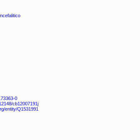
cefalitico
4173363-0
k:/12148/cb12007191j
org/entity/Q1531991