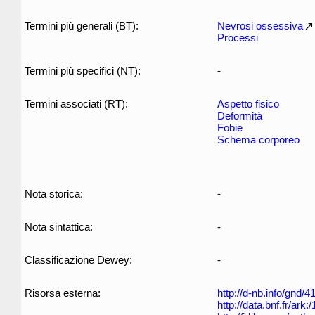
Termini più generali (BT):
Nevrosi ossessiva
Processi
Termini più specifici (NT):
-
Termini associati (RT):
Aspetto fisico
Deformità
Fobie
Schema corporeo
Nota storica:
-
Nota sintattica:
-
Classificazione Dewey:
-
Risorsa esterna:
http://d-nb.info/gnd/
http://data.bnf.fr/ar