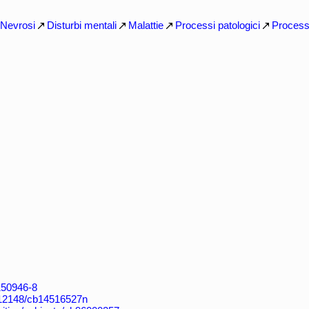
Nevrosi
Disturbi mentali
Malattie
Processi patologici
Processi
4150946-8
k:/12148/cb14516527n