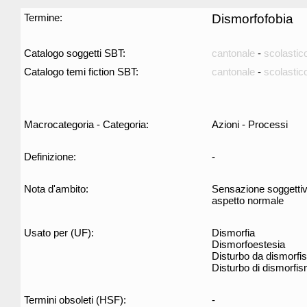
Termine:
Dismorfofobia
Catalogo soggetti SBT:
cantonale
-
scolastic
Catalogo temi fiction SBT:
cantonale
-
scolastic
Macrocategoria - Categoria:
Azioni - Processi
Definizione:
-
Nota d'ambito:
Sensazione soggettiva 
aspetto normale
Usato per (UF):
Dismorfia
Dismorfoestesia
Disturbo da dismorfi
Disturbo di dismorfi
Termini obsoleti (HSF):
-