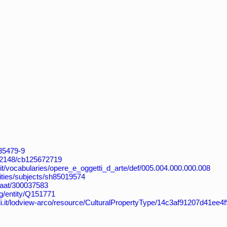
035479-9
:/12148/cb125672719
ali.it/vocabularies/opere_e_oggetti_d_arte/def/005.004.000.000.008
orities/subjects/sh85019574
u/aat/300037583
rg/entity/Q151771
urali.it/lodview-arco/resource/CulturalPropertyType/14c3af91207d41e