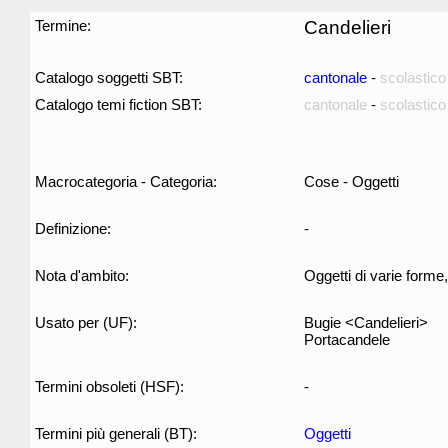
Termine:
Candelieri
Catalogo soggetti SBT:
cantonale
-
scolastico
Catalogo temi fiction SBT:
cantonale
-
scolastico
Macrocategoria - Categoria:
Cose - Oggetti
Definizione:
-
Nota d'ambito:
Oggetti di varie forme
Usato per (UF):
Bugie <Candelieri>
Portacandele
Termini obsoleti (HSF):
-
Termini più generali (BT):
Oggetti