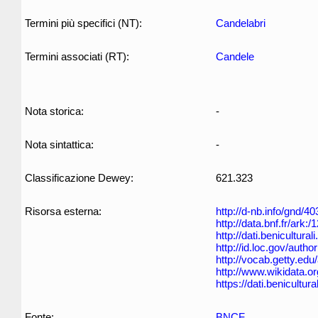
Termini più specifici (NT):
Candelabri
Termini associati (RT):
Candele
Nota storica:
-
Nota sintattica:
-
Classificazione Dewey:
621.323
Risorsa esterna:
http://d-nb.info/gnd/4
http://data.bnf.fr/ark
http://dati.benicultur
http://id.loc.gov/auth
http://vocab.getty.ed
http://www.wikidata.o
https://dati.benicult
Fonte:
BNCF