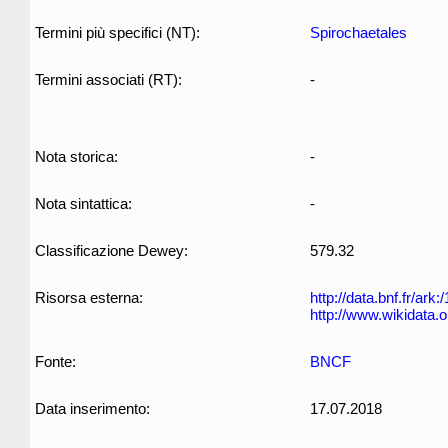
Termini più specifici (NT):
Spirochaetales
Termini associati (RT):
-
Nota storica:
-
Nota sintattica:
-
Classificazione Dewey:
579.32
Risorsa esterna:
http://data.bnf.fr/ar
http://www.wikidata.
Fonte:
BNCF
Data inserimento:
17.07.2018