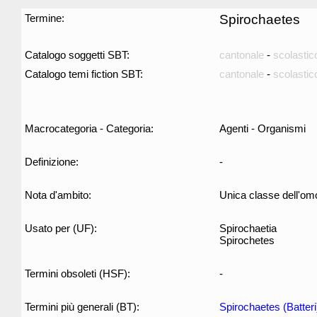
Termine:
Spirochaetes
Catalogo soggetti SBT:
cantonale
-
scolastic
Catalogo temi fiction SBT:
cantonale
-
scolastic
Macrocategoria - Categoria:
Agenti - Organismi
Definizione:
-
Nota d'ambito:
Unica classe dell'om
Usato per (UF):
Spirochaetia
Spirochetes
Termini obsoleti (HSF):
-
Termini più generali (BT):
Spirochaetes (Batteri