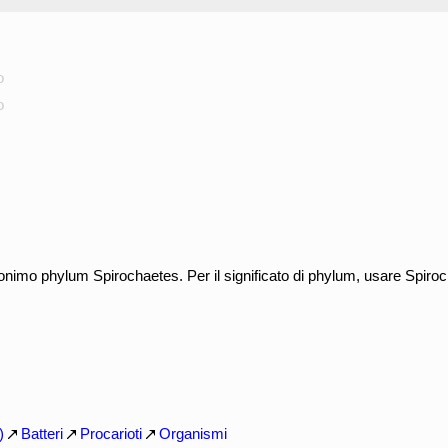
o
o
onimo phylum Spirochaetes. Per il significato di phylum, usare Spiro
)
Batteri
Procarioti
Organismi