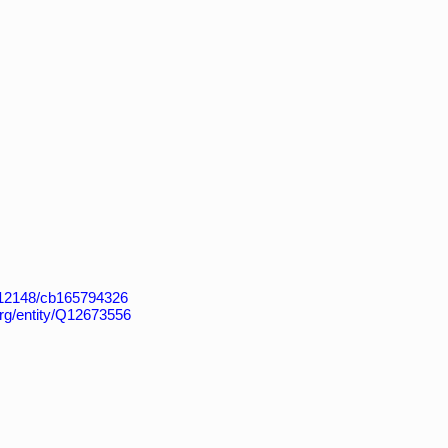
k:/12148/cb165794326
org/entity/Q12673556