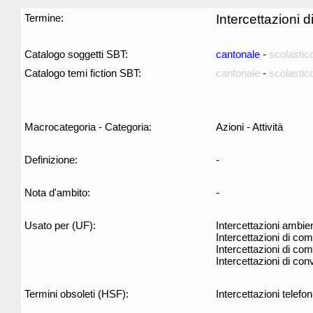
Termine:
Intercettazioni 
Catalogo soggetti SBT:
cantonale
-
scolastic
Catalogo temi fiction SBT:
cantonale
-
scolastic
Macrocategoria - Categoria:
Azioni - Attività
Definizione:
-
Nota d'ambito:
-
Usato per (UF):
Intercettazioni ambien
Intercettazioni di co
Intercettazioni di com
Intercettazioni di con
Termini obsoleti (HSF):
Intercettazioni telefo