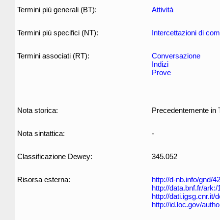
Termini più generali (BT):
Attività
Termini più specifici (NT):
Intercettazioni di co
Termini associati (RT):
Conversazione
Indizi
Prove
Nota storica:
Precedentemente in Th
Nota sintattica:
-
Classificazione Dewey:
345.052
Risorsa esterna:
http://d-nb.info/gnd/
http://data.bnf.fr/ar
http://dati.igsg.cnr.it
http://id.loc.gov/aut