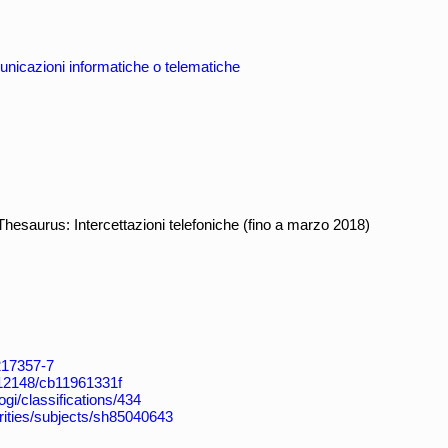
municazioni informatiche o telematiche
esaurus: Intercettazioni telefoniche (fino a marzo 2018)
4217357-7
k:/12148/cb11961331f
/dogi/classifications/434
horities/subjects/sh85040643