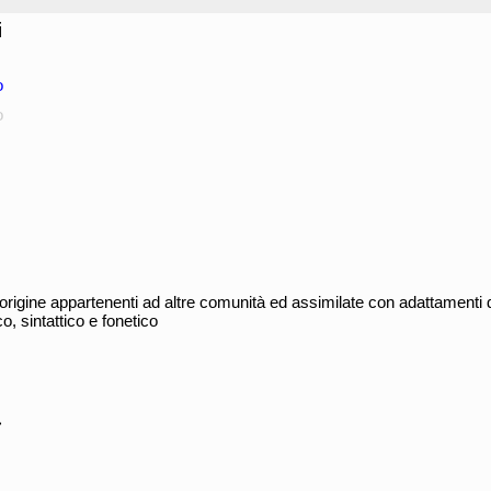
i
o
o
 origine appartenenti ad altre comunità ed assimilate con adattamenti d
o, sintattico e fonetico
>