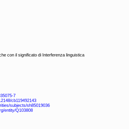
 con il significato di Interferenza linguistica
4035075-7
k:/12148/cb119492143
horities/subjects/sh85019036
org/entity/Q103808