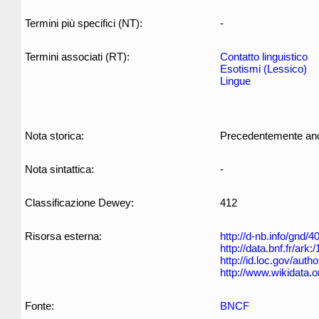
Termini più specifici (NT):
-
Termini associati (RT):
Contatto linguistico
Esotismi (Lessico)
Lingue
Nota storica:
Precedentemente anche
Nota sintattica:
-
Classificazione Dewey:
412
Risorsa esterna:
http://d-nb.info/gnd/
http://data.bnf.fr/ar
http://id.loc.gov/aut
http://www.wikidata.
Fonte:
BNCF