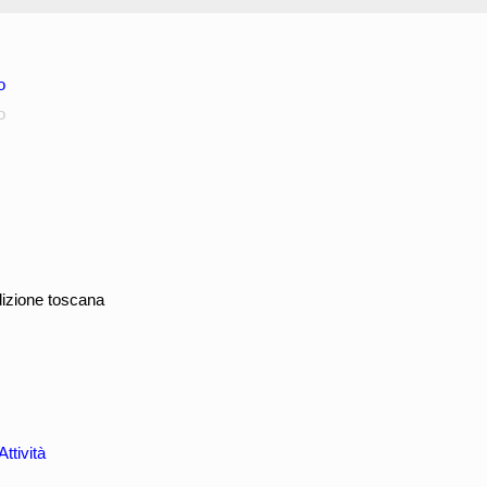
o
o
adizione toscana
Attività