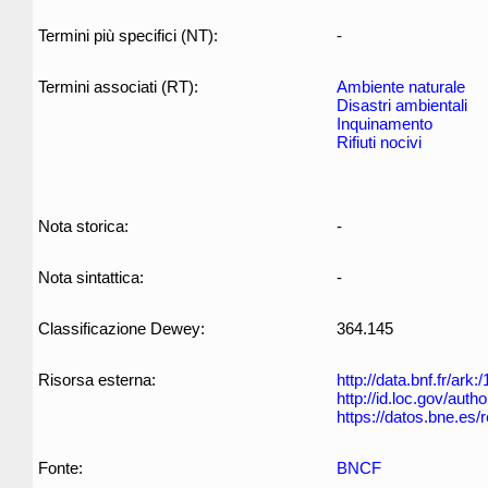
Termini più specifici (NT):
-
Termini associati (RT):
Ambiente naturale
Disastri ambientali
Inquinamento
Rifiuti nocivi
Nota storica:
-
Nota sintattica:
-
Classificazione Dewey:
364.145
Risorsa esterna:
http://data.bnf.fr/ar
http://id.loc.gov/aut
https://datos.bne.es
Fonte:
BNCF