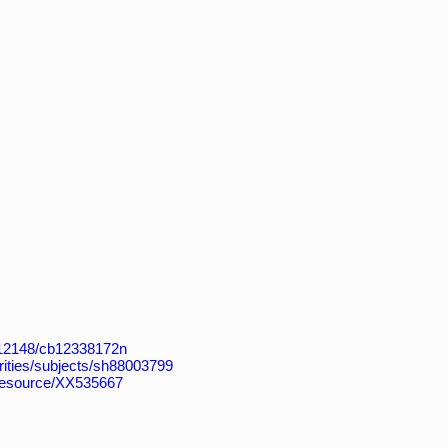
k:/12148/cb12338172n
horities/subjects/sh88003799
/resource/XX535667