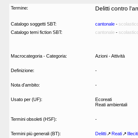
Termine:
Delitti contro l'
Catalogo soggetti SBT:
cantonale
-
scolastic
Catalogo temi fiction SBT:
cantonale
-
scolastic
Macrocategoria - Categoria:
Azioni - Attività
Definizione:
-
Nota d'ambito:
-
Usato per (UF):
Ecoreati
Reati ambientali
Termini obsoleti (HSF):
-
Termini più generali (BT):
Delitti
Reati
Illecit