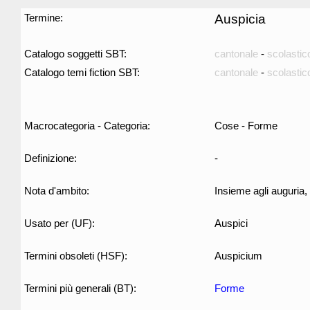
Termine:
Auspicia
Catalogo soggetti SBT:
cantonale
-
scolastic
Catalogo temi fiction SBT:
cantonale
-
scolastic
Macrocategoria - Categoria:
Cose - Forme
Definizione:
-
Nota d'ambito:
Insieme agli auguria, 
Usato per (UF):
Auspici
Termini obsoleti (HSF):
Auspicium
Termini più generali (BT):
Forme