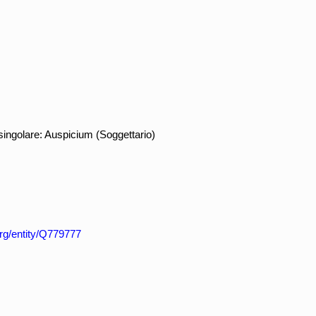
ingolare: Auspicium (Soggettario)
org/entity/Q779777