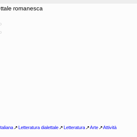
lettale romanesca
o
o
italiana
Letteratura dialettale
Letteratura
Arte
Attività