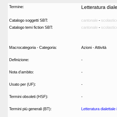
Termine:
Letteratura dia
Catalogo soggetti SBT:
cantonale
-
scolastic
Catalogo temi fiction SBT:
cantonale
-
scolastic
Macrocategoria - Categoria:
Azioni - Attività
Definizione:
-
Nota d'ambito:
-
Usato per (UF):
-
Termini obsoleti (HSF):
-
Termini più generali (BT):
Letteratura dialettale 