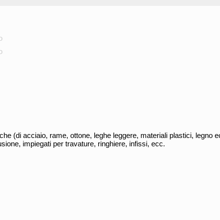
o
o
che (di acciaio, rame, ottone, leghe leggere, materiali plastici, legno ec
sione, impiegati per travature, ringhiere, infissi, ecc.