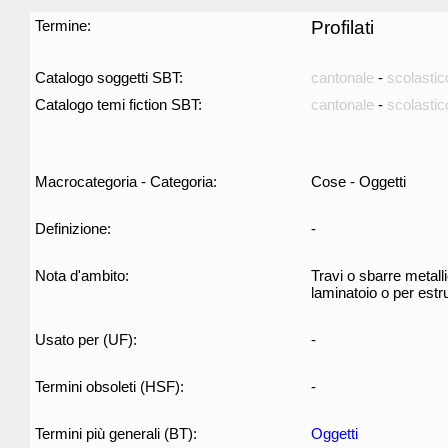
Termine:
Profilati
Catalogo soggetti SBT:
cantonale
-
scolastic
Catalogo temi fiction SBT:
cantonale
-
scolastic
Macrocategoria - Categoria:
Cose - Oggetti
Definizione:
-
Nota d'ambito:
Travi o sbarre metalli
laminatoio o per estru
Usato per (UF):
-
Termini obsoleti (HSF):
-
Termini più generali (BT):
Oggetti