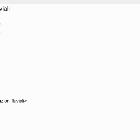
iali
o
o
ioni fluviali>