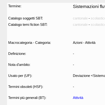
Termine:
Sistemazioni fluv
Catalogo soggetti SBT:
cantonale
-
scolastic
Catalogo temi fiction SBT:
cantonale
-
scolastic
Macrocategoria - Categoria:
Azioni - Attività
Definizione:
-
Nota d'ambito:
-
Usato per (UF):
Deviazione <Sistemaz
Termini obsoleti (HSF):
-
Termini più generali (BT):
Attività