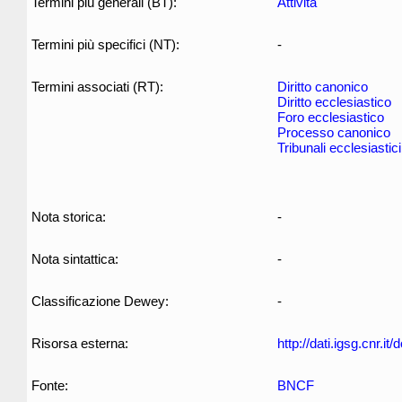
Termini più generali (BT):
Attività
Termini più specifici (NT):
-
Termini associati (RT):
Diritto canonico
Diritto ecclesiastico
Foro ecclesiastico
Processo canonico
Tribunali ecclesiastici
Nota storica:
-
Nota sintattica:
-
Classificazione Dewey:
-
Risorsa esterna:
http://dati.igsg.cnr.it
Fonte:
BNCF