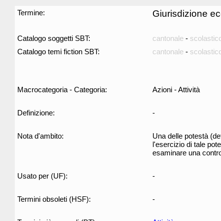
Termine:
Giurisdizione ec
Catalogo soggetti SBT:
cantonale
-
scolastic
Catalogo temi fiction SBT:
cantonale
-
scolastic
Macrocategoria - Categoria:
Azioni - Attività
Definizione:
-
Nota d'ambito:
Una delle potestà (de
l'esercizio di tale pot
esaminare una contro
Usato per (UF):
-
Termini obsoleti (HSF):
-