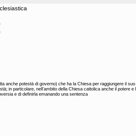
clesiastica
o
o
tta anche potestà di governo) che ha la Chiesa per raggiungere il suo
està; in particolare, nell'ambito della Chiesa cattolica anche il potere e l'
versia e di definirla emanando una sentenza