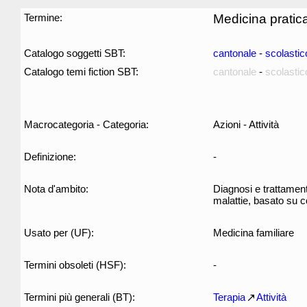
Termine:
Medicina pratic
Catalogo soggetti SBT:
cantonale
-
scolastic
Catalogo temi fiction SBT:
cantonale
-
scolastic
Macrocategoria - Categoria:
Azioni - Attività
Definizione:
-
Nota d'ambito:
Diagnosi e trattamento
malattie, basato su c
Usato per (UF):
Medicina familiare
Termini obsoleti (HSF):
-
Termini più generali (BT):
Terapia
Attività