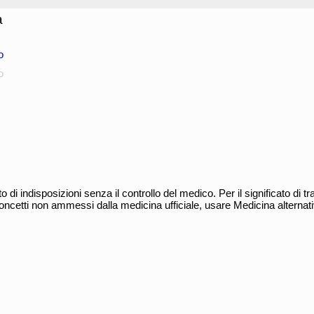
a
o
o
 di indisposizioni senza il controllo del medico. Per il significato di t
oncetti non ammessi dalla medicina ufficiale, usare Medicina alternat